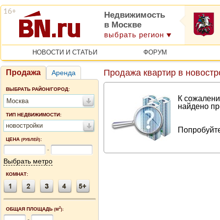
Недвижимость
в Москве
выбрать регион
НОВОСТИ И СТАТЬИ
ФОРУМ
Продажа квартир в новостр
Продажа
Аренда
ВЫБРАТЬ РАЙОН/ГОРОД:
К сожалени
Москва
найдено пр
ТИП НЕДВИЖИМОСТИ:
новостройки
Попробуйте
ЦЕНА
:
(РУБЛЕЙ)
-
Выбрать метро
КОМНАТ:
2
ОБЩАЯ ПЛОЩАДЬ
(М
):
-