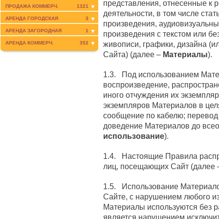
представления, отнесенные к 
ПРОДАЖА КОММЕРЧ.
1321
деятельности, в том числе стат
АРЕНДА ГОРОДСКАЯ
3
произведения, аудиовизуальны
АРЕНДА ЗАГОРОДНАЯ
1
произведения с текстом или бе
живописи, графики, дизайна (и
АРЕНДА КОММЕРЧ.
352
Сайта) (далее –
Материалы
).
1.3. Под использованием Мат
воспроизведение, распростран
иного отчуждения их экземпляр
экземпляров Материалов в цел
сообщение по кабелю; перевод
доведение Материалов до всео
использование
).
1.4. Настоящие Правила расп
лиц, посещающих Сайт (далее
1.5. Использование Материало
Сайте, с нарушением любого из
Материалы используются без р
является нарушением исключит