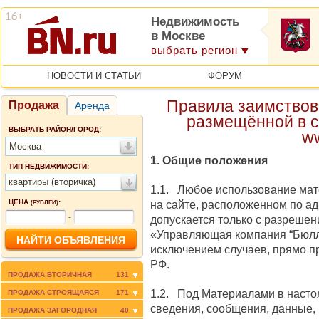
Недвижимость
в Москве
выбрать регион
НОВОСТИ И СТАТЬИ
ФОРУМ
Правила заимствов
Продажа
Аренда
размещённой в с
ВЫБРАТЬ РАЙОН/ГОРОД:
w
Москва
1. Общие положения
ТИП НЕДВИЖИМОСТИ:
квартиры (вторичка)
1.1. Любое использование мат
ЦЕНА
:
на сайте, расположенном по ад
(РУБЛЕЙ)
-
допускается только c разреше
«Управляющая компания “Бюлл
исключением случаев, прямо 
РФ.
ПРОДАЖА ВТОРИЧНАЯ
131
1.2. Под Материалами в наст
ПРОДАЖА СТРОЯЩАЯСЯ
171
сведения, сообщения, данные,
ПРОДАЖА ЗАГОРОДНАЯ
40