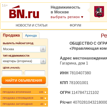
Недвижимость
в Москве
выбрать регион
НОВОСТИ И СТАТЬИ
ФОРУМ
Ре
Продажа
Аренда
ОБЩЕСТВО С ОГР
ВЫБРАТЬ РАЙОН/ГОРОД:
«Управляющая ком
Москва
ТИП НЕДВИЖИМОСТИ:
Адрес местонахождени
квартиры (вторичка)
Гагарина, дом 1
ЦЕНА
:
(РУБЛЕЙ)
ИНН
7810407380
-
КПП
781001001
ОГРН
1147847121102
ПРОДАЖА ВТОРИЧНАЯ
105
ПРОДАЖА СТРОЯЩАЯСЯ
90
Р/счет
407028104321800
ПРОДАЖА ЗАГОРОДНАЯ
40