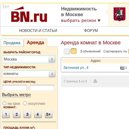
Недвижимость
в Москве
выбрать регион
НОВОСТИ И СТАТЬИ
ФОРУМ
Аренда комнат в Москве
Аренда
Продажа
1
объявлений
Сортировать по:
ВЫБРАТЬ РАЙОН/ГОРОД:
Москва
Адрес
ТИП НЕДВИЖИМОСТИ:
Затонная ул., 4
1
комнаты
Страница
1
из
1
ЦЕНА
:
(РУБЛЕЙ В МЕСЯЦ)
-
Выбрать метро
на срок
посуточно
КОМНАТ:
2
ПЛОЩАДЬ КУХНИ
(М
):