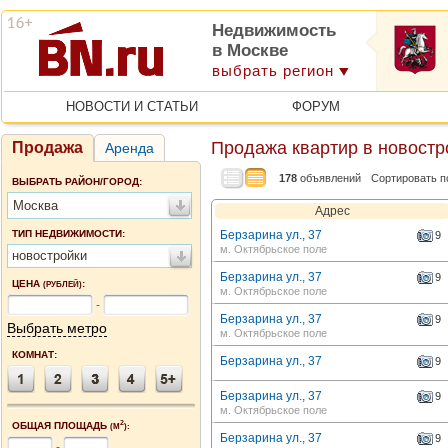
Недвижимость
в Москве
выбрать регион
НОВОСТИ И СТАТЬИ
ФОРУМ
Продажа квартир в новостр
Продажа
Аренда
178
объявлений
Сортировать п
ВЫБРАТЬ РАЙОН/ГОРОД:
Москва
Адрес
ТИП НЕДВИЖИМОСТИ:
Берзарина ул., 37
9
м. Октябрьское поле
новостройки
Берзарина ул., 37
9
ЦЕНА
:
(РУБЛЕЙ)
м. Октябрьское поле
-
Берзарина ул., 37
9
Выбрать метро
м. Октябрьское поле
КОМНАТ:
Берзарина ул., 37
9
Берзарина ул., 37
9
м. Октябрьское поле
2
ОБЩАЯ ПЛОЩАДЬ
(М
):
Берзарина ул., 37
9
-