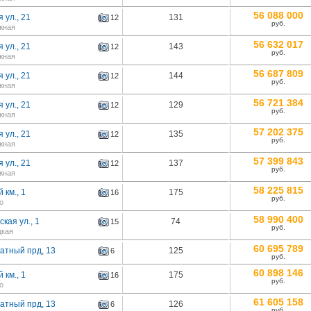
56 088 000
 ул., 21
131
12
руб.
жная
56 632 017
 ул., 21
143
12
руб.
жная
56 687 809
 ул., 21
144
12
руб.
жная
56 721 384
 ул., 21
129
12
руб.
жная
57 202 375
 ул., 21
135
12
руб.
жная
57 399 843
 ул., 21
137
12
руб.
жная
58 225 815
 км., 1
175
16
руб.
о
58 990 400
кая ул., 1
74
15
руб.
цкая
60 695 789
атный прд, 13
125
6
руб.
60 898 146
 км., 1
175
16
руб.
о
61 605 158
атный прд, 13
126
6
руб.