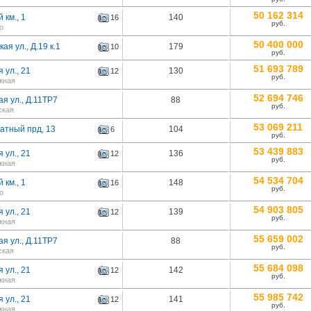
50 162 314
 км., 1
140
16
руб.
о
50 400 000
ая ул., Д.19 к.1
179
10
руб.
51 693 789
 ул., 21
130
12
руб.
жная
52 694 746
я ул., Д.11ТР7
88
руб.
ская
53 069 211
атный прд, 13
104
6
руб.
53 439 883
 ул., 21
136
12
руб.
жная
54 534 704
 км., 1
148
16
руб.
о
54 903 805
 ул., 21
139
12
руб.
жная
55 659 002
я ул., Д.11ТР7
88
руб.
ская
55 684 098
 ул., 21
142
12
руб.
жная
55 985 742
 ул., 21
141
12
руб.
жная