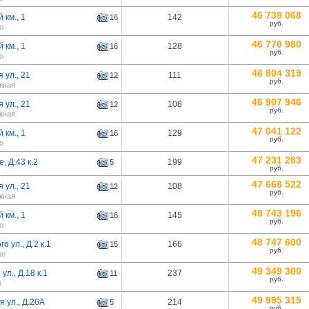
46 739 068
 км., 1
142
16
руб.
о
46 770 980
 км., 1
128
16
руб.
о
46 804 319
 ул., 21
111
12
руб.
жная
46 907 946
 ул., 21
108
12
руб.
жная
47 041 122
 км., 1
129
16
руб.
о
47 231 283
, Д.43 к.2
199
5
руб.
47 668 522
 ул., 21
108
12
руб.
жная
48 743 196
 км., 1
145
16
руб.
о
48 747 600
о ул., Д.2 к.1
166
15
руб.
но
49 349 300
ул., Д.18 к.1
237
11
руб.
о
49 995 315
 ул., Д.26А
214
5
руб.