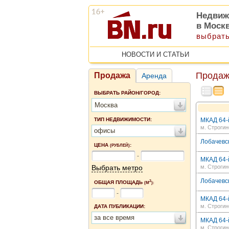
Недвиж
в Моск
выбрать
НОВОСТИ И СТАТЬИ
Продаж
Продажа
Аренда
ВЫБРАТЬ РАЙОН/ГОРОД:
Москва
ТИП НЕДВИЖИМОСТИ:
МКАД 64-й
м. Строгин
офисы
Лобачевск
ЦЕНА
:
(РУБЛЕЙ)
-
МКАД 64-й
Выбрать метро
м. Строгин
Лобачевск
2
ОБЩАЯ ПЛОЩАДЬ
(М
):
-
МКАД 64-й
м. Строгин
ДАТА ПУБЛИКАЦИИ:
за все время
МКАД 64-й
м. Строгин