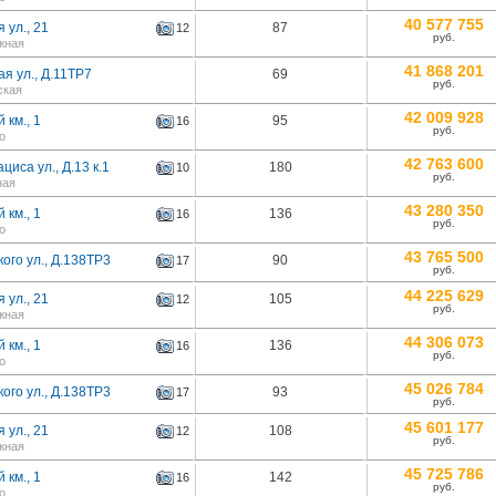
40 577 755
 ул., 21
87
12
руб.
жная
41 868 201
я ул., Д.11ТР7
69
руб.
ская
42 009 928
 км., 1
95
16
руб.
о
42 763 600
циса ул., Д.13 к.1
180
10
руб.
ная
43 280 350
 км., 1
136
16
руб.
о
43 765 500
ого ул., Д.138ТР3
90
17
руб.
44 225 629
 ул., 21
105
12
руб.
жная
44 306 073
 км., 1
136
16
руб.
о
45 026 784
ого ул., Д.138ТР3
93
17
руб.
45 601 177
 ул., 21
108
12
руб.
жная
45 725 786
 км., 1
142
16
руб.
о