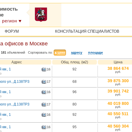
имость
ве
 регион
ФОРУМ
КОНСУЛЬТАЦИЯ СПЕЦИАЛИСТОВ
а офисов в Москве
181
объявлений
Сортировать по:
цене
адресу
площади
Адрес
Общ. площ. (м2)
Цена
38 864 674
 км., 1
92
16
руб.
о
39 875 300
ого ул., Д.138ТР3
68
17
руб.
39 901 742
 км., 1
96
16
руб.
о
40 019 800
ого ул., Д.138ТР3
80
17
руб.
40 550 511
 км., 1
92
16
руб.
о
40 560 304
 км., 1
95
16
руб.
о