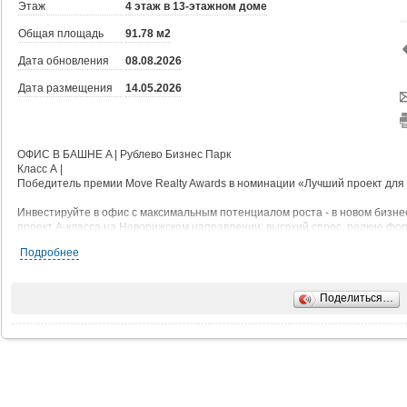
Этаж
4 этаж в 13-этажном доме
Общая площадь
91.78 м2
Дата обновления
08.08.2026
Дата размещения
14.05.2026
ОФИС В БАШНЕ A | Рублево Бизнес Парк
Класс А |
Победитель премии Move Realty Awards в номинации «Лучший проект для
Инвестируйте в офис с максимальным потенциалом роста - в новом бизн
проект А-класса на Новорижском направлении: высокий спрос, редкие фо
Подробнее
Преимущества объекта
Свободная планировка от 50 до 4000 м - возможность адаптации под люб
Высота потолков от 4,05 до 6,03 м - создаёт ощущение простора, идеаль
Поделиться…
двухуровневых решений.
Частные террасы - уникальный формат на офисном рынке Москвы.
Панорамное угловое остекление - естественный свет в течение всего дня
Shell & Core - гибкость в проектировании интерьера под себя.
Архитектура и инженерия
Класс А - соответствие высоким стандартам по инфраструктуре, инженер
Гранд-лобби 1500 м, высота 9 м - знаковое пространство с интерьерами от 
22 скоростных лифта - бесшумные и быстрые, рассчитаны на интенсивны