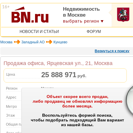
Недвижимость
в Москве
выбрать регион
НОВОСТИ И СТАТЬИ
ФОРУМ
Москва
Западный АО
Кунцево
Вернуться к поиску
Продажа офиса, Ярцевская ул., 21, Москва
25 888 971
Цена
руб.
Регион
Москва
Объект скорее всего продан,
Объект на карте
Адрес
Ярцевская ул., 21
либо продавец не обновлял информацию
более месяца.
Метро
Молодежная
Воспользуйтесь формой поиска,
Этаж
34 этаж в 40-этажном доме
чтобы подобрать подходящий Вам вариант
Общая площадь
52.30 м2
из нашей базы.