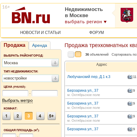
Недвижимость
в Москве
выбрать регион
НОВОСТИ И СТАТЬИ
ФОРУМ
Продажа трехкомнатных ква
Продажа
Аренда
36
объявлений
Сортировать по
ВЫБРАТЬ РАЙОН/ГОРОД:
Москва
Адрес
ТИП НЕДВИЖИМОСТИ:
Любучанский пер, Д.1 к.3
11
новостройки
ЦЕНА
:
(РУБЛЕЙ)
Берзарина ул., 37
9
-
м. Октябрьское поле
Выбрать метро
Берзарина ул., 37
9
м. Октябрьское поле
КОМНАТ:
Берзарина ул., 37
9
м. Октябрьское поле
Берзарина ул., 37
9
2
ОБЩАЯ ПЛОЩАДЬ
(М
):
-