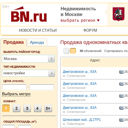
Недвижимость
в Москве
выбрать регион
НОВОСТИ И СТАТЬИ
ФОРУМ
Продажа однокомнатных ква
Продажа
Аренда
40
объявлений
Сортировать по
ВЫБРАТЬ РАЙОН/ГОРОД:
Москва
Адрес
ТИП НЕДВИЖИМОСТИ:
Дмитровское ш., 83А
25
новостройки
м. Селигерская
ЦЕНА
:
(РУБЛЕЙ)
Дмитровское ш., 83А
25
-
м. Селигерская
Выбрать метро
Дмитровское ш., 83А
25
м. Селигерская
КОМНАТ:
Дмитровское ш., 83А
25
м. Селигерская
Шлюзовая наб., Д.2ТР1
24
2
ОБЩАЯ ПЛОЩАДЬ
(М
):
м. Павелецкая
-