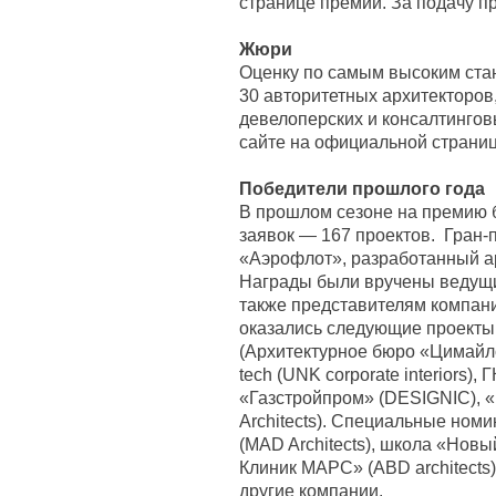
странице премии. За подачу п
Жюри
Оценку по самым высоким ста
30 авторитетных архитекторов
девелоперских и консалтингов
сайте на официальной страни
Победители прошлого года
В прошлом сезоне на премию 
заявок — 167 проектов. Гран-
«Аэрофлот», разработанный ар
Награды были вручены ведущи
также представителям компани
оказались следующие проекты
(Архитектурное бюро «Цимайл
tech (UNK corporate interiors),
«Газстройпром» (DESIGNIC), 
Architects). Специальные номин
(MAD Architects), школа «Новый
Клиник МАРС» (ABD architects), 
другие компании.