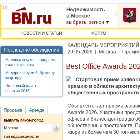
Недвижимость
в Москве
выбрать регион
НОВОСТИ И СТАТЬИ
ФОРУМ
КАЛЕНДАРЬ МЕРОПРИЯТИЙ
Последние обсуждения
29.05.2026 | Москва | Преми
Маленькая кухня: переделка
«малой кровью»
Best Office Awards 20
Модернизируем бабушкину
квартиру
Стартовал прием заявок н
премию в области архитекту
Налоговый вычет:
позитив-2016
общественных пространств
Объявлен старт приема заявок
Продажа
Аренда
Awards 2026. Участники предс
офисов и бизнес-центров до о
ВЫБРАТЬ РАЙОН/ГОРОД:
общественных пространств. П
Москва
жюри из более чем 30 топ-экс
ТИП НЕДВИЖИМОСТИ: