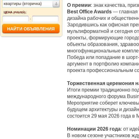
квартиры (вторичка)
О премии
: знак качества, п
Best Office Awards
— главная 
ЦЕНА
:
(РУБЛЕЙ)
дизайна рабочих и общественны
-
Зародившись как офисная прем
мультиформатной и сегодня от
проекты, формирующие городс
объекты образования, здравоо
многофункциональные компле
Победа или попадание в шорт-
аргумент в портфолио компан
проекта профессиональным с
Торжественная церемония н
Итоги премии традиционно по
международного форума Busine
Мероприятие соберет ключевых
будущем архитектуры и дизай
состоится 29 мая 2026 года в 
Номинации 2026 года
: от ид
В новом сезоне участников жд