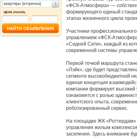
квартиры (вторичка)
«ФСК-Атмосфера» — собственн
формирующего единый станда
ЦЕНА
:
(РУБЛЕЙ)
этапах жизненного цикла проек
-
Участники профессионального 
управлением «ФСК-Атмосфера
«Сидней Сити», каждый из ко
современной системы управл
Первой точкой маршрута стан
«Лэйк», где будет представле
сегменте высокобюджетной нед
единая концепция взаимодейс
компании формирует высокий 
ознакомятся с ролью админист
клиентского опыта, совреме
роботизированный сервис.
На площадке ЖК «Роттердам» у
управления жилым комплексом 
заселения. Здесь внимание бу