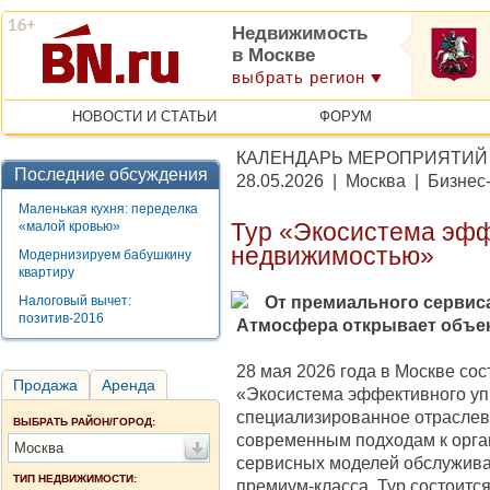
Недвижимость
в Москве
выбрать регион
НОВОСТИ И СТАТЬИ
ФОРУМ
КАЛЕНДАРЬ МЕРОПРИЯТИЙ
Последние обсуждения
28.05.2026 | Москва | Бизнес
Маленькая кухня: переделка
«малой кровью»
Тур «Экосистема эфф
недвижимостью»
Модернизируем бабушкину
квартиру
От премиального сервис
Налоговый вычет:
позитив-2016
Атмосфера открывает объек
28 мая 2026 года в Москве со
Продажа
Аренда
«Экосистема эффективного у
специализированное отраслев
ВЫБРАТЬ РАЙОН/ГОРОД:
современным подходам к орган
Москва
сервисных моделей обслужива
ТИП НЕДВИЖИМОСТИ:
премиум-класса. Тур состоит