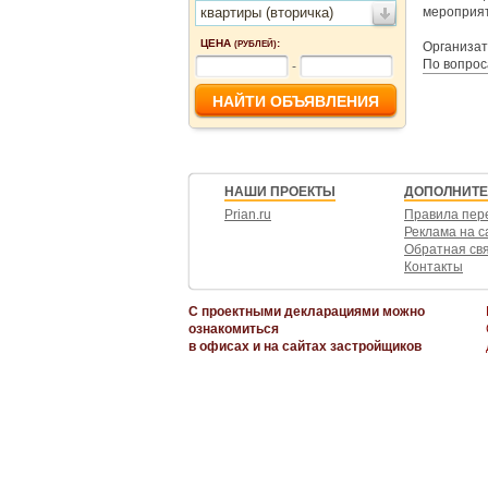
квартиры (вторичка)
мероприя
ЦЕНА
:
(РУБЛЕЙ)
Организа
По вопрос
-
НАШИ ПРОЕКТЫ
ДОПОЛНИТ
Prian.ru
Правила пер
Реклама на с
Обратная св
Контакты
С проектными декларациями можно
ознакомиться
в офисах и на сайтах застройщиков