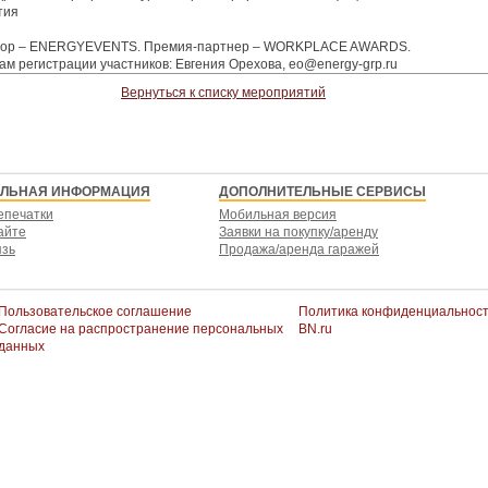
тия
тор – ENERGYEVENTS. Премия-партнер – WORKPLACE AWARDS.
ам регистрации участников: Евгения Орехова, eo@energy-grp.ru
Вернуться к списку мероприятий
ЕЛЬНАЯ ИНФОРМАЦИЯ
ДОПОЛНИТЕЛЬНЫЕ СЕРВИСЫ
епечатки
Мобильная версия
айте
Заявки на покупку/аренду
язь
Продажа/аренда гаражей
Пользовательское соглашение
Политика конфиденциальнос
Согласие на распространение персональных
BN.ru
данных