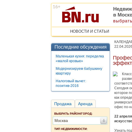
Недвиж
в Моск
выбрать
НОВОСТИ И СТАТЬИ
КАЛЕНДА
Последние обсуждения
22.04.202
Маленькая кухня: переделка
Профес
«малой кровью»
эффект
Модернизируем бабушкину
квартиру
Класс
разви
Налоговый вычет:
соответст
позитив-2016
Сегодня о
которое п
как опред
универсал
Продажа
Аренда
офис по-
ВЫБРАТЬ РАЙОН/ГОРОД:
22 апреля
Москва
искусств
ТИП НЕДВИЖИМОСТИ:
Узнать по