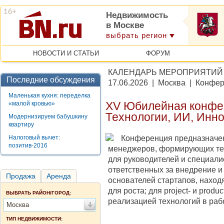
Недвижимость
в Москве
выбрать регион
НОВОСТИ И СТАТЬИ
ФОРУМ
КАЛЕНДАРЬ МЕРОПРИЯТИЙ
Последние обсуждения
17.06.2026 | Москва | Конфе
Маленькая кухня: переделка
«малой кровью»
XV Юбилейная конфе
Технологии, ИИ, Инн
Модернизируем бабушкину
квартиру
Конференция предназначен
Налоговый вычет:
позитив-2016
менеджеров, формирующих тех
для руководителей и специали
ответственных за внедрение и
Продажа
Аренда
основателей стартапов, наход
для роста; для project- и pro
ВЫБРАТЬ РАЙОН/ГОРОД:
реализацией технологий в раб
Москва
ТИП НЕДВИЖИМОСТИ: