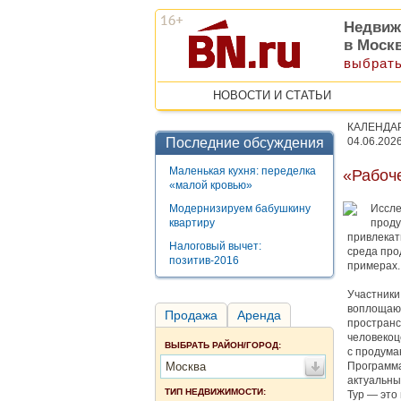
Недвиж
в Моск
выбрать
НОВОСТИ И СТАТЬИ
КАЛЕНДА
Последние обсуждения
04.06.202
Маленькая кухня: переделка
«Рабоче
«малой кровью»
Модернизируем бабушкину
Иссле
квартиру
проду
привлекат
Налоговый вычет:
среда про
позитив-2016
примерах.
Участники
воплощающ
Продажа
Аренда
пространс
человекоц
ВЫБРАТЬ РАЙОН/ГОРОД:
с продума
Москва
Программа
актуальны
ТИП НЕДВИЖИМОСТИ:
Тур — это