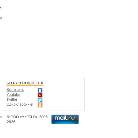
м,
е
БН.РУ В СОЦСЕТЯХ
Вконтакте
Youtube
Twitter
Одноклассники
ти
©
ООО «УК "БН"»
, 2005-
2026