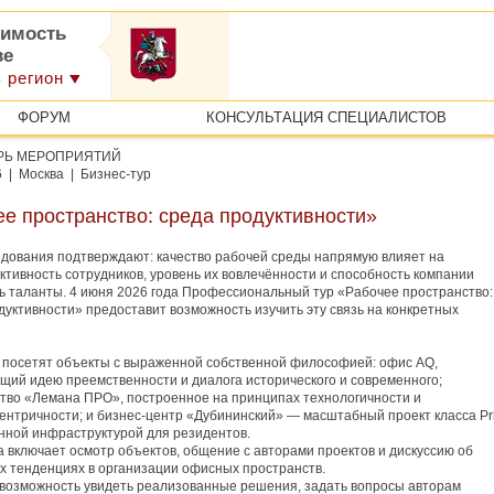
имость
ве
 регион
ФОРУМ
КОНСУЛЬТАЦИЯ СПЕЦИАЛИСТОВ
РЬ МЕРОПРИЯТИЙ
6 | Москва | Бизнес-тур
е пространство: среда продуктивности»
дования подтверждают: качество рабочей среды напрямую влияет на
ктивность сотрудников, уровень их вовлечённости и способность компании
ь таланты. 4 июня 2026 года Профессиональный тур «Рабочее пространство:
дуктивности» предоставит возможность изучить эту связь на конкретных
 посетят объекты с выраженной собственной философией: офис AQ,
ий идею преемственности и диалога исторического и современного;
тво «Лемана ПРО», построенное на принципах технологичности и
ентричности; и бизнес-центр «Дубининский» — масштабный проект класса Pr
нной инфраструктурой для резидентов.
 включает осмотр объектов, общение с авторами проектов и дискуссию об
х тенденциях в организации офисных пространств.
 возможность увидеть реализованные решения, задать вопросы авторам