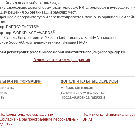
и найти идеи для собственных задач.
ие адресовано девелоперам, архитекторам, HR-директорам и руководителя
им решения об организации рабочих мест.
дробнее о программе тура и зарегистрироваться можно на официальном сайт
ия.
тор: ENERGYEVENTS®
®
артнер: WORKPLACE AWARDS
ГК «Галс-Девелопмент», УК Standard Property & Facility Management,
рное бюро AQ, компания-ритейлер «Лемана ПРО»
ам регистрации участников: Дарья Константинова, dk@energy-grp.ru
Вернуться к списку мероприятий
ЕЛЬНАЯ ИНФОРМАЦИЯ
ДОПОЛНИТЕЛЬНЫЕ СЕРВИСЫ
епечатки
Мобильная версия
айте
Заявки на покупку/аренду
язь
Продажа/аренда гаражей
Пользовательское соглашение
Политика конфиденциальнос
Согласие на распространение персональных
BN.ru
данных