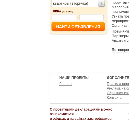
проектов 
квартиры (вторичка)
Мероприят
ЦЕНА
:
принимающ
(РУБЛЕЙ)
Узнать по
-
мероприят
Организа
Премия-п
Партнеры: 
Архитекту
По вопрос
НАШИ ПРОЕКТЫ
ДОПОЛНИТ
Prian.ru
Правила пер
Реклама на с
Обратная св
Контакты
С проектными декларациями можно
ознакомиться
в офисах и на сайтах застройщиков