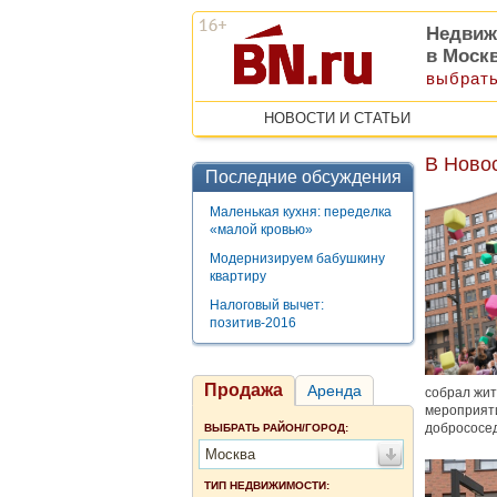
Недвиж
в Моск
выбрать
НОВОСТИ И СТАТЬИ
В Ново
Последние обсуждения
Маленькая кухня: переделка
«малой кровью»
Модернизируем бабушкину
квартиру
Налоговый вычет:
позитив-2016
Продажа
Аренда
собрал жит
мероприяти
добрососед
ВЫБРАТЬ РАЙОН/ГОРОД:
Москва
ТИП НЕДВИЖИМОСТИ: