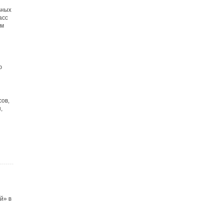
ьных
асс
ем
ю
ов,
,
й» в