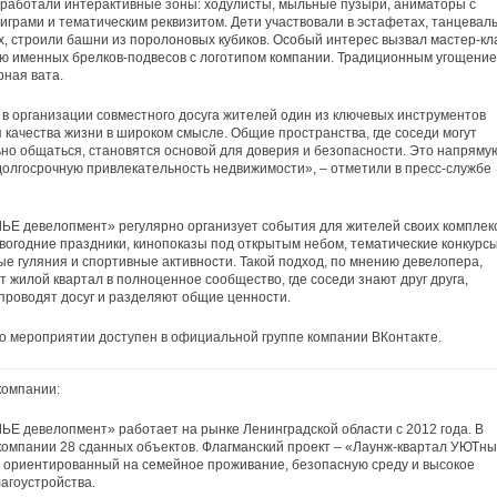
 работали интерактивные зоны: ходулисты, мыльные пузыри, аниматоры с
играми и тематическим реквизитом. Дети участвовали в эстафетах, танцевал
 строили башни из поролоновых кубиков. Особый интерес вызвал мастер-кл
ю именных брелков-подвесов с логотипом компании. Традиционным угощени
рная вата.
в организации совместного досуга жителей один из ключевых инструментов
качества жизни в широком смысле. Общие пространства, где соседи могут
о общаться, становятся основой для доверия и безопасности. Это напряму
долгосрочную привлекательность недвижимости», – отметили в пресс-службе
 девелопмент» регулярно организует события для жителей своих комплекс
вогодние праздники, кинопоказы под открытым небом, тематические конкурсы
е гуляния и спортивные активности. Такой подход, по мнению девелопера,
 жилой квартал в полноценное сообщество, где соседи знают друг друга,
проводят досуг и разделяют общие ценности.
о мероприятии доступен в официальной группе компании ВКонтакте.
компании:
 девелопмент» работает на рынке Ленинградской области с 2012 года. В
омпании 28 сданных объектов. Флагманский проект – «Лаунж-квартал УЮТны
 ориентированный на семейное проживание, безопасную среду и высокое
лагоустройства.