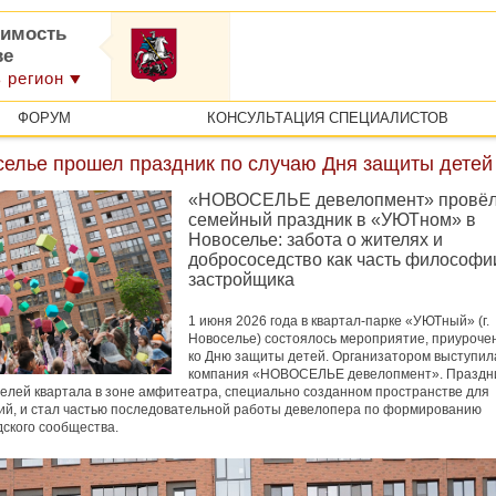
имость
ве
 регион
ФОРУМ
КОНСУЛЬТАЦИЯ СПЕЦИАЛИСТОВ
селье прошел праздник по случаю Дня защиты детей
«НОВОСЕЛЬЕ девелопмент» провё
семейный праздник в «УЮТном» в
Новоселье: забота о жителях и
добрососедство как часть философи
застройщика
1 июня 2026 года в квартал-парке «УЮТный» (г.
Новоселье) состоялось мероприятие, приуроче
ко Дню защиты детей. Организатором выступил
компания «НОВОСЕЛЬЕ девелопмент». Праздн
елей квартала в зоне амфитеатра, специально созданном пространстве для
й, и стал частью последовательной работы девелопера по формированию
ского сообщества.