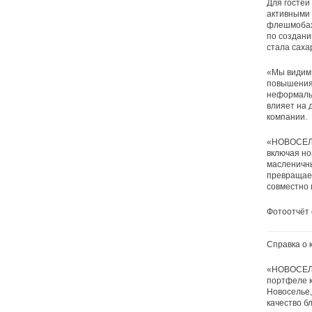
Для гостей
активными 
флешмобах,
по создани
стала саха
«Мы видим 
повышения 
неформальн
влияет на 
компании.
«НОВОСЕЛЬЕ
включая но
масленичны
превращает
совместно 
Фотоотчёт 
Справка о 
«НОВОСЕЛЬЕ
портфеле к
Новоселье,
качество б