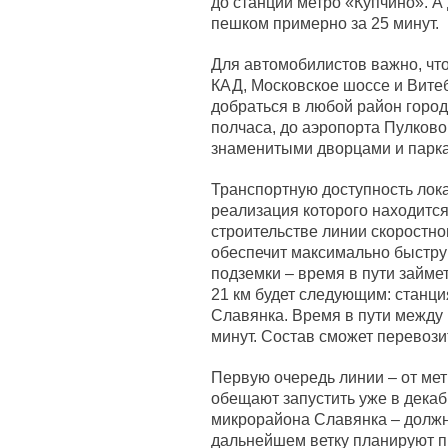
до станции метро «Купчино». 
пешком примерно за 25 минут.
Для автомобилистов важно, чт
КАД, Московское шоссе и Витеб
добраться в любой район города
полчаса, до аэропорта Пулково 
знаменитыми дворцами и паркам
Транспортную доступность лок
реализация которого находится
строительстве линии скоростно
обеспечит максимально быстру
подземки – время в пути займе
21 км будет следующим: станц
Славянка. Время в пути между
минут. Состав сможет перевози
Первую очередь линии – от ме
обещают запустить уже в декаб
микрорайона Славянка – должна
дальнейшем ветку планируют пр