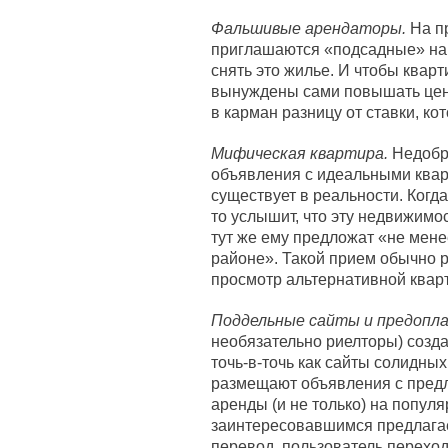
Фальшивые арендаторы.
На п
приглашаются «подсадные» нан
снять это жилье. И чтобы квар
вынуждены сами повышать цену.
в карман разницу от ставки, к
Мифическая квартира.
Недобр
объявления с идеальными квар
существует в реальности. Когда
то услышит, что эту недвижимос
тут же ему предложат «не мен
районе». Такой прием обычно р
просмотр альтернативной квар
Поддельные сайты и предопл
необязательно риелторы) созд
точь-в-точь как сайты солидны
размещают объявления с предл
аренды (и не только) на попул
заинтересовавшимся предлагае
перевод, пользователь переход