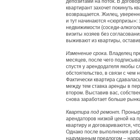
депозитами на поток. В догово
квартирант захочет покинуть кв
возвращается. Жилец, уверенный
и тут начинаются «сюрпризы»: 
недвижимости (соседи-алкоголик
визиты хозяев без согласовани
выживают из квартиры, остави
Изменение срока.
Владелец пре
месяцев, после чего подписыва
спустя у арендодателя якобы 
обстоятельство, в связи с чем
Фактически квартира сдавалась 
между тем ставка аренды в пер
втором. Выставив вас, собстве
снова заработает больше рынк
Квартира под ремонт.
Пронырл
арендаторов низкой ценой на 
квартиру и договариваются, чт
Однако после выполнения рабо
надуманным предлогом – напри