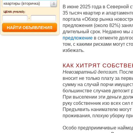
квартиры (вторичка)
В июне 2025 года в Северной 
ЦЕНА
:
35 тысяч квартир и апартамент
(РУБЛЕЙ)
-
портала «Обзор рынка новостр
предложения (около 82%) заня
длительный срок. Недавно мы 
предложение
в сегменте долго
том, с какими рисками могут ст
избежать.
КАК ХИТРЯТ СОБСТВ
Невозвратный депозит.
После
вносит не только плату за перв
сумму на случай порчи имущес
большинстве случаев депозит 
При выселении эти деньги долж
руку собственник изо всех сил 
Предъявить нанимателю могут 
проживания, плохую уборку при
Особо предприимчивые наймод