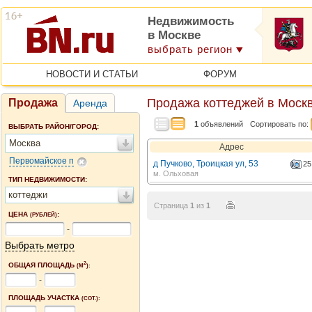
Недвижимость
в Москве
выбрать регион
НОВОСТИ И СТАТЬИ
ФОРУМ
Продажа коттеджей в Моск
Продажа
Аренда
1
объявлений
Сортировать по:
ВЫБРАТЬ РАЙОН/ГОРОД:
Москва
Адрес
Первомайское п
д Пучково, Троицкая ул, 53
25
м. Ольховая
ТИП НЕДВИЖИМОСТИ:
коттеджи
Страница
1
из
1
ЦЕНА
:
(РУБЛЕЙ)
-
Выбрать метро
2
ОБЩАЯ ПЛОЩАДЬ
(М
):
-
ПЛОЩАДЬ УЧАСТКА
(СОТ.):