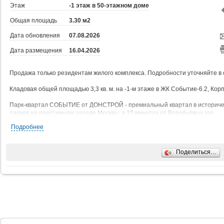
Этаж
-1 этаж в 50-этажном доме
Общая площадь
3.30 м2
Дата обновления
07.08.2026
Дата размещения
16.04.2026
Продажа только резидентам жилого комплекса. Подробности уточняйте в
Кладовая общей площадью 3,3 кв. м. на -1-м этаже в ЖК Событие-6.2, Корп
Парк-квартал СОБЫТИЕ от ДОНСТРОЙ - премиальный квартал в историческ
парков на престижном западе Москвы, в 10 минутах от Воробьёвых гор.
Подробнее
В каждом доме - свой подземный паркинг с оптимальным количеством ма
паркингов - с возможностью установки зарядных устройств для электромо
кладовых идут на любой этаж.
Поделиться…