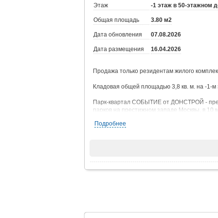
Этаж
-1 этаж в 50-этажном 
Общая площадь
3.80 м2
Дата обновления
07.08.2026
Дата размещения
16.04.2026
Продажа только резидентам жилого комплек
Кладовая общей площадью 3,8 кв. м. на -1-м
Парк-квартал СОБЫТИЕ от ДОНСТРОЙ - преми
парков на престижном западе Москвы, в 10 
Подробнее
В каждом доме - свой подземный паркинг с
паркингов - с возможностью установки заря
кладовых идут на любой этаж.