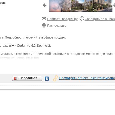
доме
Написать владельцу
Сообщить об ошибк
Распечатать
са. Подробности уточняйте в офисе продаж.
 этаже в ЖК Событие-6.2, Корпус 2.
альный квартал в исторической локации и в трендовом месте, среди зелен
минутах от Воробьёвых гор.
 оптимальным количеством машиномест и кладовыми помещениями. Часть
дных устройств для электромобилей и мойкой колес. Лифты из паркингов и
Поделиться…
Посмотреть объект на сайте компани