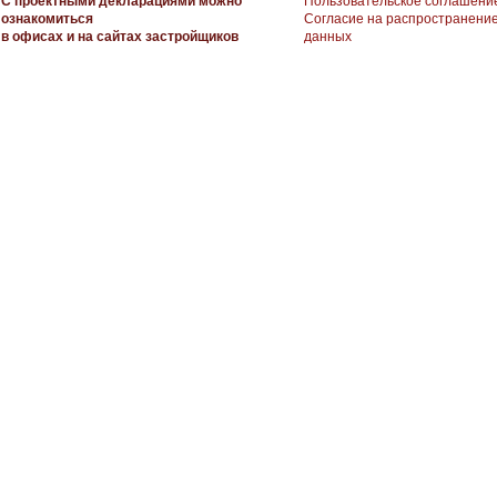
С проектными декларациями можно
Пользовательское соглашени
ознакомиться
Согласие на распространени
в офисах и на сайтах застройщиков
данных