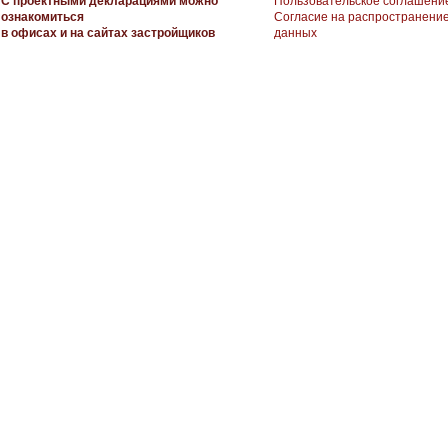
С проектными декларациями можно
Пользовательское соглашени
ознакомиться
Согласие на распространени
в офисах и на сайтах застройщиков
данных