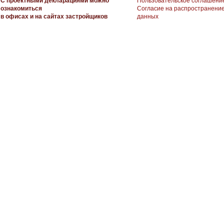
С проектными декларациями можно
Пользовательское соглашени
ознакомиться
Согласие на распространени
в офисах и на сайтах застройщиков
данных