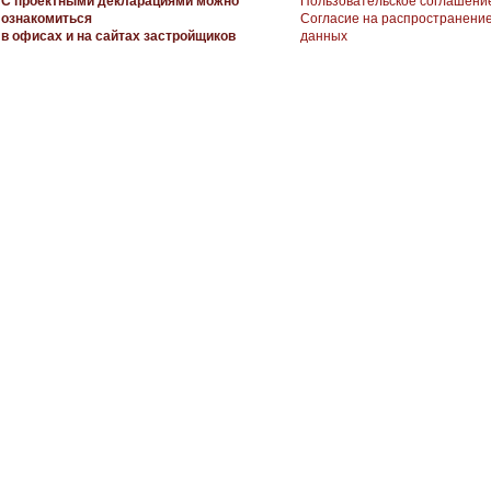
С проектными декларациями можно
Пользовательское соглашени
ознакомиться
Согласие на распространени
в офисах и на сайтах застройщиков
данных