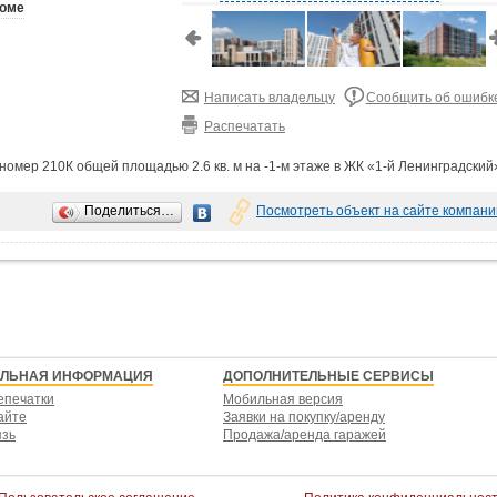
доме
Написать владельцу
Сообщить об ошибк
Распечатать
омер 210К общей площадью 2.6 кв. м на -1-м этаже в ЖК «1-й Ленинградский
Поделиться…
Посмотреть объект на сайте компани
ЕЛЬНАЯ ИНФОРМАЦИЯ
ДОПОЛНИТЕЛЬНЫЕ СЕРВИСЫ
епечатки
Мобильная версия
айте
Заявки на покупку/аренду
язь
Продажа/аренда гаражей