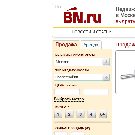
Недвиж
в Моск
выбрать
НОВОСТИ И СТАТЬИ
Продаж
Продажа
Аренда
ВЫБРАТЬ РАЙОН/ГОРОД:
Москва
ТИП НЕДВИЖИМОСТИ:
новостройки
ЦЕНА
:
(РУБЛЕЙ)
-
Выбрать метро
КОМНАТ:
2
ОБЩАЯ ПЛОЩАДЬ
(М
):
-