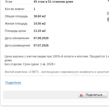
Этаж
45 этаж в 51-этажном доме
Кол-во комнат
1
Общая площадь
38.60 м2
Жилая площадь
14.50 м2
Площадь кухни
13.10 м2
Дата обновления
07.08.2026
Дата размещения
07.07.2026
Цена указана с учетом скидки при 100%-й оплате и ипотеке. Продаётся 1-к 
дома.
Без отделки. Срок сдачи: 1 кв. 2028 г.
Жилой комплекс «СВЕТ» - воплощение современного комфорта и архитек
Dominanta в сотрудничестве с известным бюро СПИЧ. Комплекс представл
расположенное в Западном Дегунино, на Дмитровском шоссе, 83А. Удачн
Подробнее
жителей: станция метро «Селигерская» находится в 5 минутах ходьбы, а д
в центр Москвы быстрым и комфортным.
Поделиться…
В «СВЕТ» доступны различные условия покупки в ипотеку:
- семейная ипотека 3,5% на весь срок,
- ипотека 9% на первые 2 года,
- ипотека 11,6% на весь срок,