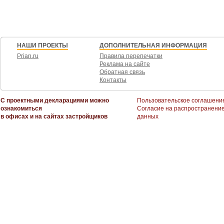
- траншевая ипотека.
При покупке в ипотеку действует базовая скидка на квартиру.
Квартиры бизнес-класса в жилом комплексе «СВЕТ» сочетают функционал
Панорамные окна наполняют жилые пространства естественным светом и
НАШИ ПРОЕКТЫ
ДОПОЛНИТЕЛЬНАЯ ИНФОРМАЦИЯ
Каждый житель дома получит доступ к бесплатной клубной инфраструкту
Prian.ru
Правила перепечатки
бизнес-задач и запуска личных проектов для жителей предусмотрен хоум
Реклама на сайте
креативной студией. Для отдыха и формирования новых социальных связе
Обратная связь
вечеринки, кинопоказа или паблик-тока. Для новых побед - зоны для заня
Контакты
пространство SocialHUB полностью бесплатен для жителей.
Благоустройство территории проекта «СВЕТ» включает несколько сценар
С проектными декларациями можно
Пользовательское соглашени
спортивная зона, открытый амфитеатр, двухуровневая детская площадка,
ознакомиться
Согласие на распространени
Сложный рельеф с искусственными холмами и живыми изгородям позволя
в офисах и на сайтах застройщиков
данных
активные зоны и уединённые «кабинеты» для работы, отдыха или медита
энергии. Для любителей динамичных игр - павильон для падел (модного ми
стритбола и столы для пинг-понга, где можно устроить соседский турнир! 
для функциональных тренировок под открытым небом.
У входа в жилой комплекс жителей встречается арт-объект, разработанны
волнообразный силуэт напоминает разлитый свет. С заходом солнца арт
материалам его форма становится динамичной и задает настроение всем
Застройщик ООО "СЗ "Лазурит". ИНН 7714477497. ОГРН 1217700497112. П
является публичной офертой.