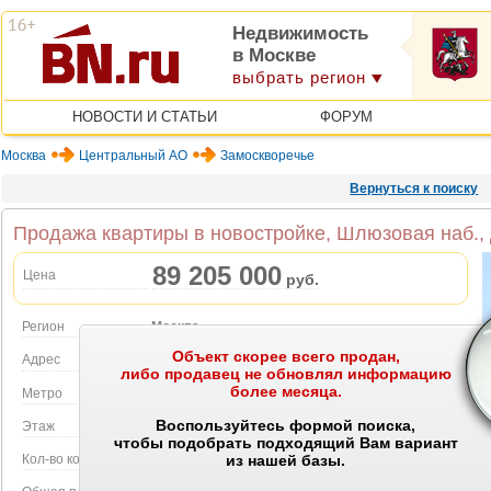
Недвижимость
в Москве
выбрать регион
НОВОСТИ И СТАТЬИ
ФОРУМ
Москва
Центральный АО
Замоскворечье
Вернуться к поиску
Продажа квартиры в новостройке, Шлюзовая наб.,
89 205 000
Цена
руб.
Регион
Москва
Объект скорее всего продан,
Объект на карте
Адрес
Шлюзовая наб., Д.2ТР1
либо продавец не обновлял информацию
более месяца.
Метро
Павелецкая
Воспользуйтесь формой поиска,
Этаж
6 этаж в 7-этажном доме
чтобы подобрать подходящий Вам вариант
Кол-во комнат
1
из нашей базы.