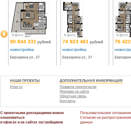
На территории жилого комплекса «Монблан» предусмотрена наземная гос
двухуровневый паркинг с зарядными станциями для электрокаров.
Жить у реки большое удовольствие. Ветер очищает воздух, лучи отражают
особый свет, что, конечно, увидят будущие резиденты «Монблан» в своих 
9 фото
9 фото
9 фото
90 844 331
74 923 461
76 422
рублей
рублей
новостройка
новостройка
новостр
Берзарина ул., 37
Берзарина ул., 37
Берзарина
НАШИ ПРОЕКТЫ
ДОПОЛНИТЕЛЬНАЯ ИНФОРМАЦИЯ
Prian.ru
Правила перепечатки
Реклама на сайте
Обратная связь
Контакты
С проектными декларациями можно
Пользовательское соглашени
ознакомиться
Согласие на распространени
в офисах и на сайтах застройщиков
данных