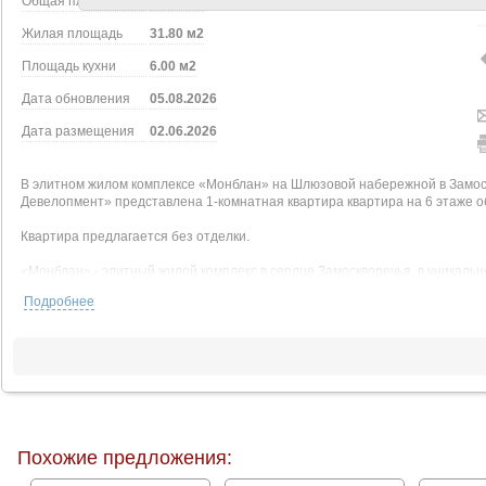
Общая площадь
50.20 м2
Жилая площадь
31.80 м2
Площадь кухни
6.00 м2
Дата обновления
05.08.2026
Дата размещения
02.06.2026
В элитном жилом комплексе «Монблан» на Шлюзовой набережной в Замос
Девелопмент» представлена 1-комнатная квартира квартира на 6 этаже 
Квартира предлагается без отделки.
«Монблан» - элитный жилой комплекс в сердце Замоскворечья, в уникаль
знакомом месте, напротив Дома музыки, прямо у воды.
Подробнее
Поездка от жилого комплекса до Кремля займёт 10 минут по живописным
Неординарные архитектурные формы, разработанные бюро «СПИЧ», манят
Внутренний мир «Монблан» является продолжением его внешнего облика
- Авторская отделка лобби высококачественными материалами;
- Панорамные окна, высокие потолки, квартиры с видовыми террасами и 
Похожие предложения:
- Уникальные жилые форматы с особой эстетикой: квартиры с личными т
площадью до 228 м.