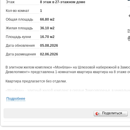
Этаж
8 этаж в 27-этажном доме
Кол-во комнат
1
Общая площадь
66.80 м2
Жилая площадь
36.10 м2
Площадь кухни
16.70 м2
Дата обновления
05.08.2026
Дата размещения
02.06.2026
В элитном жилом комплексе «Монблан» на Шлюзовой набережной в Замос
Девелопмент» представлена 1-комнатная квартира квартира на 8 этаже 
Квартира предлагается без отделки.
«Монблан» - элитный жилой комплекс в сердце Замоскворечья, в уникаль
знакомом месте, напротив Дома музыки, прямо у воды.
Подробнее
Поездка от жилого комплекса до Кремля займёт 10 минут по живописным
Поделиться…
Неординарные архитектурные формы, разработанные бюро «СПИЧ», манят
Внутренний мир «Монблан» является продолжением его внешнего облика