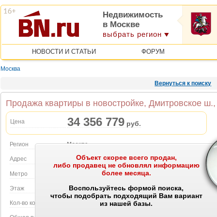
Недвижимость
в Москве
выбрать регион
НОВОСТИ И СТАТЬИ
ФОРУМ
Москва
Вернуться к поиску
Продажа квартиры в новостройке, Дмитровское ш.,
34 356 779
Цена
руб.
Регион
Москва
Объект скорее всего продан,
Объект на карте
Адрес
Дмитровское ш., 83А
либо продавец не обновлял информацию
более месяца.
Метро
Селигерская
Воспользуйтесь формой поиска,
Этаж
49 этаж в 51-этажном доме
чтобы подобрать подходящий Вам вариант
Кол-во комнат
3
из нашей базы.