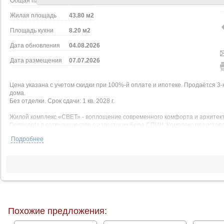
Общая площадь
75.90 м2
Жилая площадь
43.80 м2
Площадь кухни
8.20 м2
Дата обновления
04.08.2026
Дата размещения
07.07.2026
Цена указана с учетом скидки при 100%-й оплате и ипотеке. Продаётся 3-к 
дома.
Без отделки. Срок сдачи: 1 кв. 2028 г.
Жилой комплекс «СВЕТ» - воплощение современного комфорта и архитек
Dominanta в сотрудничестве с известным бюро СПИЧ. Комплекс представл
расположенное в Западном Дегунино, на Дмитровском шоссе, 83А. Удачн
Подробнее
жителей: станция метро «Селигерская» находится в 5 минутах ходьбы, а д
в центр Москвы быстрым и комфортным.
В «СВЕТ» доступны различные условия покупки в ипотеку:
- семейная ипотека 3,5% на весь срок,
- ипотека 9% на первые 2 года,
- ипотека 11,6% на весь срок,
- траншевая ипотека.
При покупке в ипотеку действует базовая скидка на квартиру.
Похожие предложения:
Квартиры бизнес-класса в жилом комплексе «СВЕТ» сочетают функционал