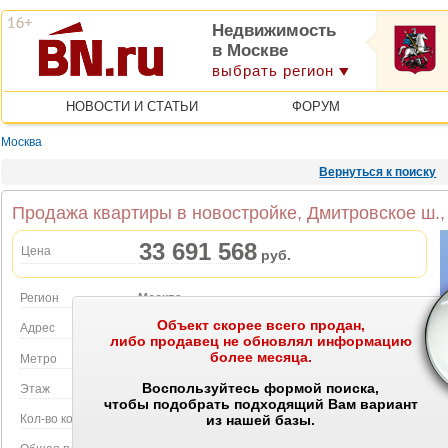
Недвижимость
в Москве
выбрать регион
НОВОСТИ И СТАТЬИ
ФОРУМ
Москва
Вернуться к поиску
Продажа квартиры в новостройке, Дмитровское ш.,
33 691 568
Цена
руб.
Регион
Москва
Объект скорее всего продан,
Объект на карте
Адрес
Дмитровское ш., 83А
либо продавец не обновлял информацию
более месяца.
Метро
Селигерская
Воспользуйтесь формой поиска,
Этаж
45 этаж в 51-этажном доме
чтобы подобрать подходящий Вам вариант
Кол-во комнат
3
из нашей базы.