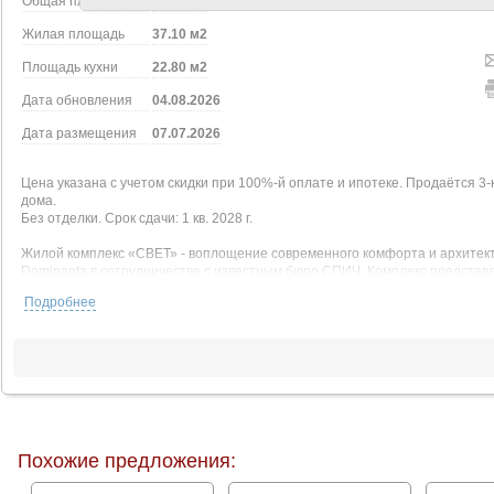
Общая площадь
75.70 м2
Жилая площадь
37.10 м2
Площадь кухни
22.80 м2
Дата обновления
04.08.2026
Дата размещения
07.07.2026
Цена указана с учетом скидки при 100%-й оплате и ипотеке. Продаётся 3-к 
дома.
Без отделки. Срок сдачи: 1 кв. 2028 г.
Жилой комплекс «СВЕТ» - воплощение современного комфорта и архитек
Dominanta в сотрудничестве с известным бюро СПИЧ. Комплекс представл
расположенное в Западном Дегунино, на Дмитровском шоссе, 83А. Удачн
Подробнее
жителей: станция метро «Селигерская» находится в 5 минутах ходьбы, а д
в центр Москвы быстрым и комфортным.
В «СВЕТ» доступны различные условия покупки в ипотеку:
- семейная ипотека 3,5% на весь срок,
- ипотека 9% на первые 2 года,
- ипотека 11,6% на весь срок,
- траншевая ипотека.
При покупке в ипотеку действует базовая скидка на квартиру.
Похожие предложения:
Квартиры бизнес-класса в жилом комплексе «СВЕТ» сочетают функционал