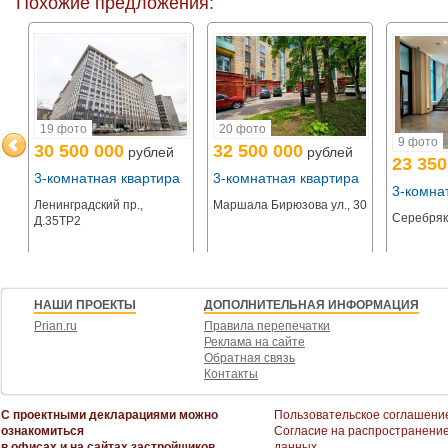
Похожие предложения:
20 фото
19 фото
9 фото
32 500 000
30 500 000
рублей
рублей
23 350
3-комнатная квартира
3-комнатная квартира
а
3-комна
Маршала Бирюзова ул., 30
Ленинградский пр.,
Серебряко
Д.35ТР2
НАШИ ПРОЕКТЫ
ДОПОЛНИТЕЛЬНАЯ ИНФОРМАЦИЯ
Prian.ru
Правила перепечатки
Реклама на сайте
Обратная связь
Контакты
С проектными декларациями можно
Пользовательское соглашени
ознакомиться
Согласие на распространени
в офисах и на сайтах застройщиков
данных