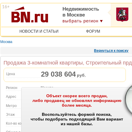
Недвижимость
в Москве
выбрать регион
НОВОСТИ И СТАТЬИ
ФОРУМ
Москва
Вернуться к поиску
Продажа 3-комнатной квартиры, Строительный прд.
29 038 604
Цена
руб.
Регион
Москва
Объект скорее всего продан,
Объект на карте
Адрес
Строительный прд., 9
либо продавец не обновлял информацию
более месяца.
Метро
Тушинская
Воспользуйтесь формой поиска,
Этаж
28 этаж в 44-этажном доме
чтобы подобрать подходящий Вам вариант
Кол-во комнат
3
из нашей базы.