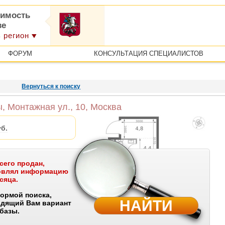
имость
ве
 регион
ФОРУМ
КОНСУЛЬТАЦИЯ СПЕЦИАЛИСТОВ
Вернуться к поиску
, Монтажная ул., 10, Москва
б.
сего продан,
бъект на карте
новлял информацию
сяца.
ормой поиска,
доме
НАЙТИ
одящий Вам вариант
 базы.