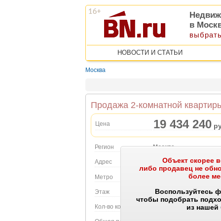
Недвиж
в Моск
выбрать
НОВОСТИ И СТАТЬИ
Москва
Продажа 2-комнатной квартиры
19 434 240
Цена
ру
Регион
Москва
Объект скорее в
О
Адрес
Монтажная ул., 10
либо продавец не об
более ме
Метро
Черкизовская
Воспользуйтесь ф
Этаж
32 этаж в 32-этажном 
чтобы подобрать подх
Кол-во комнат
2
из нашей