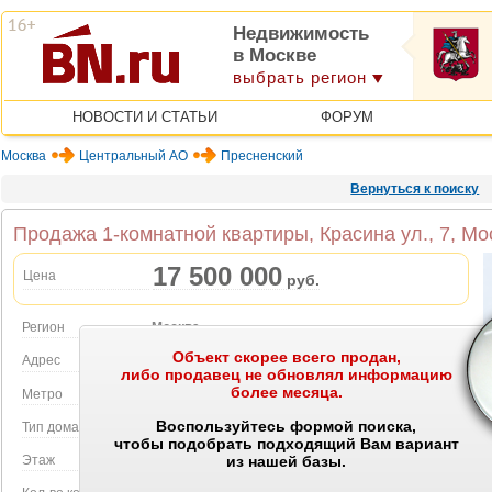
Недвижимость
в Москве
выбрать регион
НОВОСТИ И СТАТЬИ
ФОРУМ
Москва
Центральный АО
Пресненский
Вернуться к поиску
Продажа 1-комнатной квартиры, Красина ул., 7, Мо
17 500 000
Цена
руб.
Регион
Москва
Объект скорее всего продан,
Объект на карте
Адрес
Красина ул., 7
либо продавец не обновлял информацию
более месяца.
Метро
Маяковская
Воспользуйтесь формой поиска,
Тип дома
Кирпичный
чтобы подобрать подходящий Вам вариант
Этаж
3 этаж в 5-этажном доме
из нашей базы.