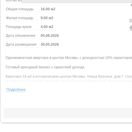
Кол-во комнат
1
Общая площадь
16.00 м2
Жилая площадь
9.00 м2
Площадь кухни
4.00 м2
Дата обновления
05.08.2026
Дата размещения
30.05.2026
Однокомнатная квартира в центре Москвы, с доходностью 10% гарантиро
Готовый арендный бизнес с гарантией дохода
Квартира 16 м2 в историческом центре Москвы. Улица Красина, дом 7, стр
дизайнерский ремонт с полной заменой всех коммуникаций. Высокий уро
внутри Садового кольца, в пешей доступности от метро.
Подробнее
Инвестиционные характеристики
Гарантированная доходность 10% от стоимости студии в первый год пропи
Полностью пассивный доход. Собственная управляющая компания берет н
арендаторов, заселение, клининг, решение бытовых вопросов, ежемесячн
занимается арендой.