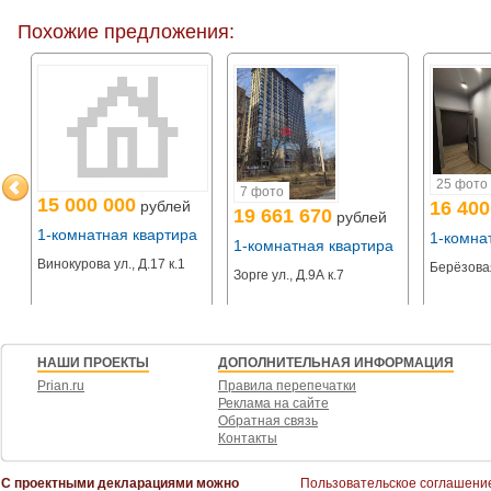
Потенциал роста капитала. Расположение в ЦАО, качественный ремонт и
среднегодовой рост стоимости на уровне 12% (статистика по рынку центра
Похожие предложения:
О компании
7 лет на рынке инвестиционной недвижимости. Более 600 проданных студи
Собственная управляющая компания с портфелем более 100 объектов. Г
Полное юридическое сопровождение сделки.
Для получения консультации с индивидуальным расчетом доходности зво
25 фото
7 фото
Отправим презентацию с кейсами инвесторов и ответим на все вопросы
15 000 000
16 400
рублей
19 661 670
рублей
1-комнатная квартира
1-комна
а
1-комнатная квартира
Винокурова ул., Д.17 к.1
Берёзовая
Зорге ул., Д.9А к.7
НАШИ ПРОЕКТЫ
ДОПОЛНИТЕЛЬНАЯ ИНФОРМАЦИЯ
Prian.ru
Правила перепечатки
Реклама на сайте
Обратная связь
Контакты
С проектными декларациями можно
Пользовательское соглашени