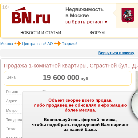
Недвижимость
в Москве
выбрать регион
НОВОСТИ И СТАТЬИ
ФОРУМ
Москва
Центральный АО
Тверской
Вернуться к поиску
Продажа 1-комнатной квартиры, Страстной бул., Д
19 600 000
Цена
руб.
Регион
Москва
Объект скорее всего продан,
Объект на карте
Адрес
Страстной бул., Д.4ТР3
либо продавец не обновлял информацию
более месяца.
Метро
Чеховская
Воспользуйтесь формой поиска,
Тип дома
Кирпичный
чтобы подобрать подходящий Вам вариант
Этаж
4 этаж в 6-этажном доме
из нашей базы.