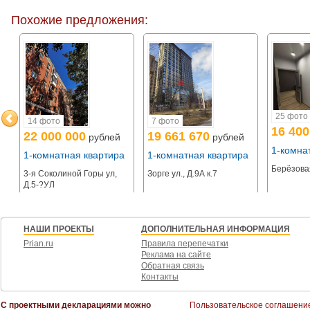
Похожие предложения:
25 фото
14 фото
7 фото
16 400
22 000 000
19 661 670
рублей
рублей
1-комна
а
1-комнатная квартира
1-комнатная квартира
Берёзовая
3-я Соколиной Горы ул,
Зорге ул., Д.9А к.7
Д.5-?УЛ
НАШИ ПРОЕКТЫ
ДОПОЛНИТЕЛЬНАЯ ИНФОРМАЦИЯ
Prian.ru
Правила перепечатки
Реклама на сайте
Обратная связь
Контакты
С проектными декларациями можно
Пользовательское соглашени