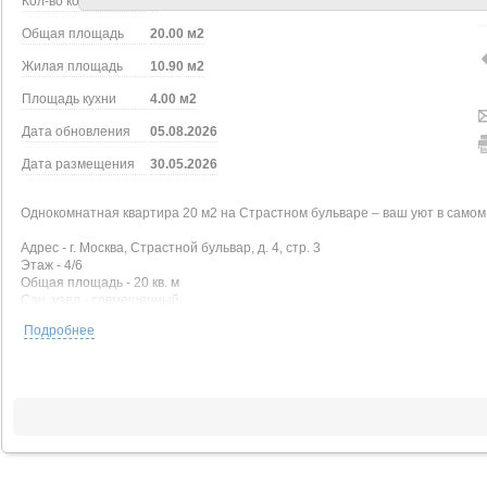
Кол-во комнат
1
Общая площадь
20.00 м2
Жилая площадь
10.90 м2
Площадь кухни
4.00 м2
Дата обновления
05.08.2026
Дата размещения
30.05.2026
Однокомнатная квартира 20 м2 на Страстном бульваре – ваш уют в самом
Адрес - г. Москва, Страстной бульвар, д. 4, стр. 3
Этаж - 4/6
Общая площадь - 20 кв. м
Сан. узел - совмещенный
Коммуникации - центральные, выполнена полная замена
Подробнее
Описание:
Однокомнатная квартира с дизайнерским ремонтом, полная замена всех
62 Дб. Высота потолков 3.4 метра. Окна выходят во двор – тихо. Помещен
Местоположение:
Дом расположен на Бульварном кольце, в пешей доступности от метро «Ч
магазины, кафе, рестораны, парки. Пешком до Кремля 15 минут. Развита
Для просмотра и вопросов звоните или пишите в сообщения.