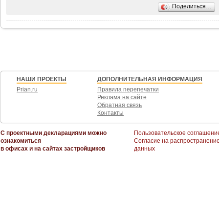
Дизайнерское лобби с современной отделкой, где расположена уютная зон
Поделиться…
Продажа по договору купли-продажи (оформление в собственность) , ста
любых банков.
НАШИ ПРОЕКТЫ
ДОПОЛНИТЕЛЬНАЯ ИНФОРМАЦИЯ
Prian.ru
Правила перепечатки
Реклама на сайте
Обратная связь
Контакты
С проектными декларациями можно
Пользовательское соглашени
ознакомиться
Согласие на распространени
в офисах и на сайтах застройщиков
данных