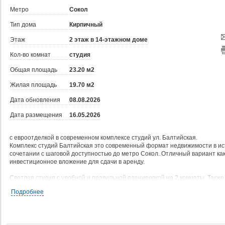
Метро
Сокол
Тип дома
Кирпичный
Этаж
2 этаж в 14-этажном доме
Кол-во комнат
студия
Общая площадь
23.20 м2
Жилая площадь
19.70 м2
Дата обновления
08.08.2026
Дата размещения
16.05.2026
с евроотделкой в современном комплексе студий ул. Балтийская.
Комплекс студий Балтийская это современный формат недвижимости в ист
сочетании с шаговой доступностью до метро Сокол. Отличный вариант как
инвестиционное вложение для сдачи в аренду.
Светлая студия с удобной и правильной планировкой на 2 комнаты. Также
Евроотделка - пол ламинат, стены окрашены, навесной потолок со встро
Подробнее
зона с проведены коммуникации для кухонного гарнитура
В с/у выполнена дизайнерская отделка, установлена современная сантех
новые трубы.