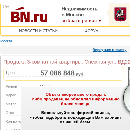
Недвижимость
в Москве
выбрать регион
НОВОСТИ И СТАТЬИ
ФОРУМ
Москва
Вернуться к поиску
Продажа 3-комнатной квартиры, Снежная ул., ВД22
57 086 848
Цена
руб.
Регион
Москва
Объект скорее всего продан,
Объект на карте
Адрес
Снежная ул., ВД22 к.3
либо продавец не обновлял информацию
более месяца.
Метро
Ботанический сад
Воспользуйтесь формой поиска,
Этаж
13 этаж в 17-этажном доме
чтобы подобрать подходящий Вам вариант
Кол-во комнат
3
из нашей базы.