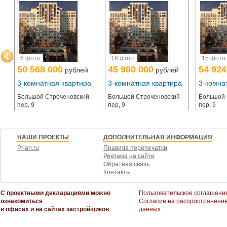
6 фото
16 фото
15 фото
50 568 000
45 980 000
54 924
рублей
рублей
а
3-комнатная квартира
3-комнатная квартира
3-комна
Большой Строченовский
Большой Строченовский
Большой 
пер, 9
пер, 9
пер, 9
НАШИ ПРОЕКТЫ
ДОПОЛНИТЕЛЬНАЯ ИНФОРМАЦИЯ
Prian.ru
Правила перепечатки
Реклама на сайте
Обратная связь
Контакты
С проектными декларациями можно
Пользовательское соглашени
ознакомиться
Согласие на распространени
в офисах и на сайтах застройщиков
данных