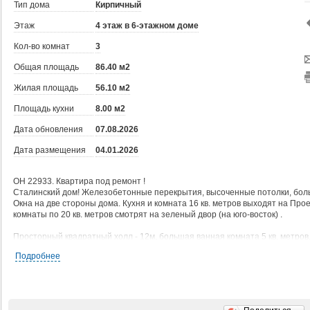
Тип дома
Кирпичный
Этаж
4 этаж в 6-этажном доме
Кол-во комнат
3
Общая площадь
86.40 м2
Жилая площадь
56.10 м2
Площадь кухни
8.00 м2
Дата обновления
07.08.2026
Дата размещения
04.01.2026
ОН 22933. Квартира под ремонт !
Сталинский дом! Железобетонные перекрытия, высоченные потолки, больши
Окна на две стороны дома. Кухня и комната 16 кв. метров выходят на Про
комнаты по 20 кв. метров смотрят на зеленый двор (на юго-восток) .
Просторный квадратный холл - 12м, большая ванная комната 5 кв. метров, 
газовая колонка.
Подробнее
1-й и 2-й этажи в доме занимает действующая с 1960-х годов районная п
во дворе за шлагбаумом. Вся социальная инфраструктура в шаговой дост
Один взрослый собственник, приватизация 1992 года, полная стоимость в