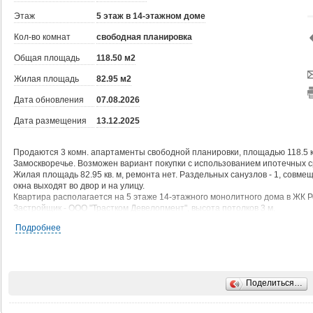
Этаж
5 этаж в 14-этажном доме
Кол-во комнат
свободная планировка
Общая площадь
118.50 м2
Жилая площадь
82.95 м2
Дата обновления
07.08.2026
Дата размещения
13.12.2025
Продаются 3 комн. апартаменты свободной планировки, площадью 118.5 кв
Замоскворечье. Возможен вариант покупки с использованием ипотечных с
Жилая площадь 82.95 кв. м, ремонта нет. Раздельных санузлов - 1, совмеще
окна выходят во двор и на улицу.
Квартира располагается на 5 этаже 14-этажного монолитного дома в ЖК 
Застройщик - ООО "Трастком Девелопмент", высота потолков 3 м.
Дом оборудован 3 пассажирскими и 3 грузовыми лифтами, закрытая терр
Подробнее
Подземная парковка на 180 машиномест, парковка с охраной. Обеспечение
консьерж, пропускная система. Инфраструктура: школа, детский сад, пол
площадки, места для отдыха, супермаркет, рестораны, фитнес-центр, пу
объекты, офисы.
Поделиться…