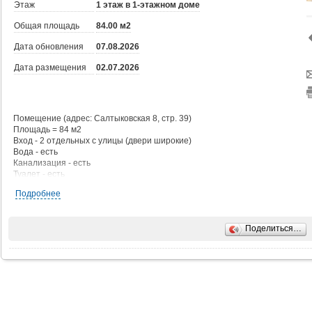
Этаж
1 этаж в 1-этажном доме
Общая площадь
84.00 м2
Дата обновления
07.08.2026
Дата размещения
02.07.2026
Помещение (адрес: Салтыковская 8, стр. 39)
Площадь = 84 м2
Вход - 2 отдельных с улицы (двери широкие)
Вода - есть
Канализация - есть
Туалет - есть
Душ - есть
Подробнее
Отопление - нет
Электричество - 30-45 кВт
Поделиться…
Каникулы - обсуждаются на месте.