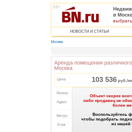
Недвиж
в Моск
выбрать
НОВОСТИ И СТАТЬИ
Москва
Аренда помещения различного 
Москва
103 536
Цена
руб./м
Регион
Москва
Объект скорее всего
либо продавец не об
Адрес
Золоторожский Вал ул.
более ме
Объект на карте
Воспользуйтесь ф
Метро
Авиамоторная
чтобы подобрать подх
из нашей
Этаж
1 этаж в 4-этажном до