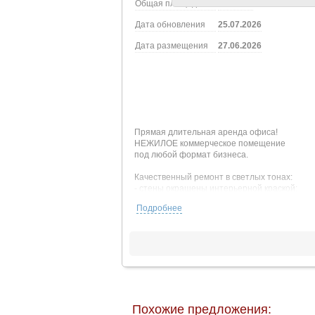
Общая площадь
24.30 м2
Дата обновления
25.07.2026
Дата размещения
27.06.2026
Прямая длительная аренда офиса!
НЕЖИЛОЕ коммерческое помещение
под любой формат бизнеса.
Качественный ремонт в светлых тонах:
- стены окрашены интерьерной краской;
- натяжные потолки с современными светил
Подробнее
- ламинат высокой прочности;
- большие видовые окна с двухкамерными с
- новые инженерные коммуникации, вытяжна
- индивидуальные счетчики, низкие коммуна
- наличие мокрой точки;
- электрическая мощность с запасом.
Коммунальные платежи по счетчикам и обсл
Современный бизнес-центр с круглосуточно
Похожие предложения:
На территории здания доступны лобби, каф