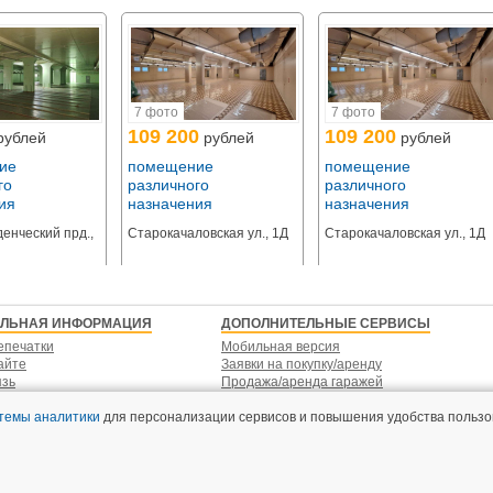
естами. Высокий пешеходный и автомобильный траффик.
7 фото
7 фото
олнительного возможного клиентопотока:
109 200
109 200
осударственные детские сады;
рублей
рублей
рублей
 Ярыгина для занятий спортом;
ие
помещение
помещение
кого института, колледж архитектуры и дизайна;
го
различного
различного
газинов (КуулКлевер, Перекресток, Гурмаркет, Вкусвилл, Ашан) в пределах
ия
назначения
назначения
Мерлен
енческий прд.,
Старокачаловская ул., 1Д
Старокачаловская ул., 1Д
ЕЛЬНАЯ ИНФОРМАЦИЯ
ДОПОЛНИТЕЛЬНЫЕ СЕРВИСЫ
ания (проживания) !
епечатки
Мобильная версия
айте
Заявки на покупку/аренду
язь
Продажа/аренда гаражей
стемы аналитики
для персонализации сервисов и повышения удобства пользо
Пользовательское соглашение
Политика конфиденциальнос
Согласие на распространение персональных
BN.ru
данных