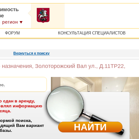
имость
ве
 регион
ФОРУМ
КОНСУЛЬТАЦИЯ СПЕЦИАЛИСТОВ
Вернуться к поиску
назначения, Золоторожский Вал ул., Д.11ТР22,
ес.
 сдан в аренду,
новлял информацию
, Д.11ТР22
сяца.
ормой поиска,
НАЙТИ
одящий Вам вариант
 базы.
ме