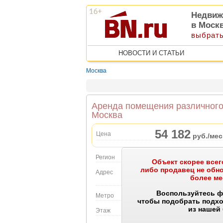
Недвиж
в Моск
выбрать
НОВОСТИ И СТАТЬИ
Москва
Аренда помещения различного н
Москва
54 182
Цена
руб./мес
Регион
Москва
Объект скорее всего
либо продавец не об
Адрес
Троицк район, 6-я Ново
более ме
Объект на карте
Воспользуйтесь ф
Метро
Ольховая
чтобы подобрать подх
из нашей
Этаж
3 этаж в 5-этажном до