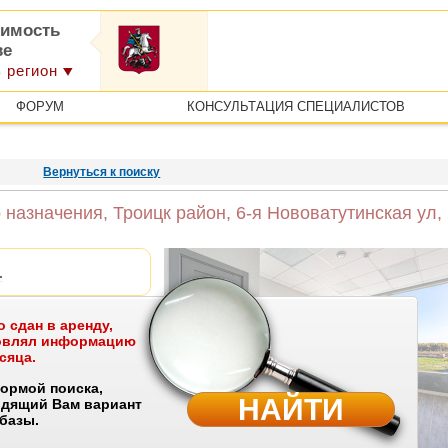
имость
ве
 регион
ФОРУМ
КОНСУЛЬТАЦИЯ СПЕЦИАЛИСТОВ
Вернуться к поиску
азначения, Троицк район, 6-я Нововатутинская ул, 
.
 сдан в аренду,
новлял информацию
ватутинская ул, 2
сяца.
ормой поиска,
НАЙТИ
одящий Вам вариант
 базы.
ме