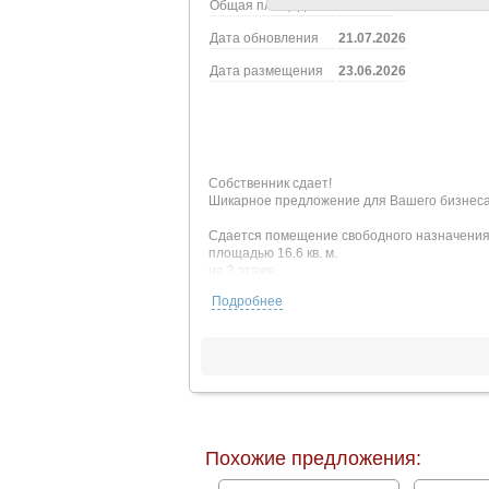
Общая площадь
16.60 м2
Дата обновления
21.07.2026
Дата размещения
23.06.2026
Собственник сдает!
Шикарное предложение для Вашего бизнеса
Сдается помещение свободного назначени
площадью 16.6 кв. м.
на 3 этаже.
Подробнее
Отличное месторасположение в молодом пер
Идеальное место для торговой точки, помещ
Отдельно стоящее пятиэтажное здание площ
стилизован яркой подсветкой. Внутри площа
Есть все необходимые коммуникации: центра
Высота потолков - 3 м. На этажах располож
высокоскоростной оптоволоконный кабель.
Похожие предложения:
На первом этаже уже работают Пятерочка, М