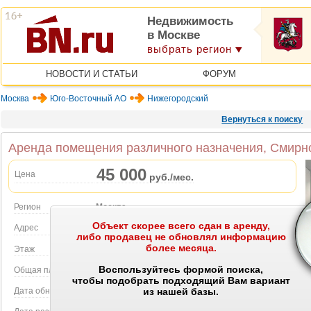
Недвижимость
в Москве
выбрать регион
НОВОСТИ И СТАТЬИ
ФОРУМ
Москва
Юго-Восточный АО
Нижегородский
Вернуться к поиску
Аренда помещения различного назначения, Смирно
45 000
Цена
руб./мес.
Регион
Москва
Объект скорее всего сдан в аренду,
Объект на карте
Адрес
Смирновская ул., Д.2ТР1
либо продавец не обновлял информацию
более месяца.
Этаж
1 этаж в 2-этажном доме
Воспользуйтесь формой поиска,
Общая площадь
16.00 м2
чтобы подобрать подходящий Вам вариант
Дата обновления
21.07.2026
из нашей базы.