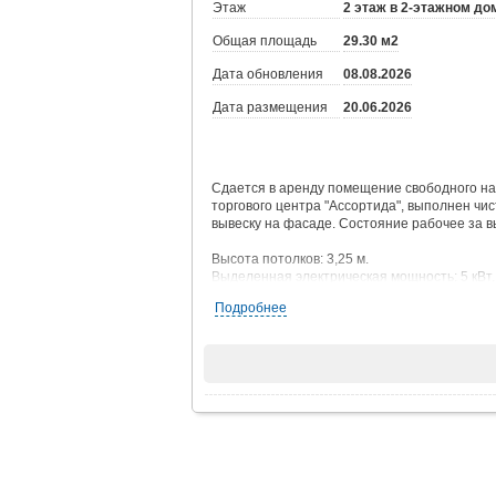
Этаж
2 этаж в 2-этажном до
Общая площадь
29.30 м2
Дата обновления
08.08.2026
Дата размещения
20.06.2026
Сдается в аренду помещение свободного на
торгового центра "Ассортида", выполнен чи
вывеску на фасаде. Состояние рабочее за 
Высота потолков: 3,25 м.
Выделенная электрическая мощность: 5 кВт.
Подробнее
Интенсивный пешеходный трафик: на 1 этаж
"Фикс Прайс", в пешей доступности 5 школ,
бесплатная парковка.
Условия: обеспечительный платеж за 1 меся
предоставляются арендные каникулы.