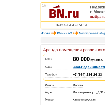
Недвиж
в Моск
выбрать
НОВОСТИ И СТАТЬИ
Москва
Южный АО
Москворечье-Сабу
Аренда помещения различного н
80 000
Цена
руб./мес.
Jcat.Недвижимост
Сдает
+7 (984) 234-24-33
Телефон
Регион
Москва
Адрес
Москворечье ул., Д.31 
Метро
Кантемировская