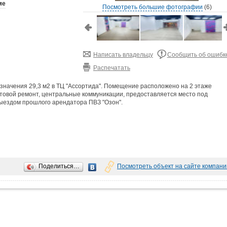
ме
Посмотреть большие фотографии
(6)
Написать владельцу
Сообщить об ошибк
Распечатать
значения 29,3 м2 в ТЦ "Ассортида". Помещение расположено на 2 этаже
стовой ремонт, центральные коммуникации, предоставляется место под
выездом прошлого арендатора ПВЗ "Озон".
е "Пятерочка", на 2 этаже соседние помещения занимают "Магнит Косметик" 
 МИФИ, остановки общественного транспорта. У торгового центра есть
Поделиться…
Посмотреть объект на сайте компани
ц, в цену не включены коммунальные услуги (оплата сверх арендной платы) ,