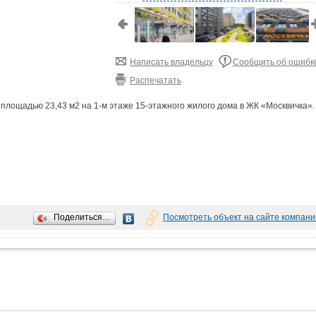
Написать владельцу
Сообщить об ошибк
Распечатать
площадью 23,43 м2 на 1-м этаже 15-этажного жилого дома в ЖК «Москвичка».
строить его по своему вкусу и требованиям бизнеса;
Поделиться…
Посмотреть объект на сайте компани
 м. Коммунарка;
комфорт-класса;
ктурой и активным пешеходным трафиком.
необходимых коммуникаций - водоснабжение, канализация, электроснабжение
осредников, напрямую от собственника - компании «Аструм Недвижимость»,