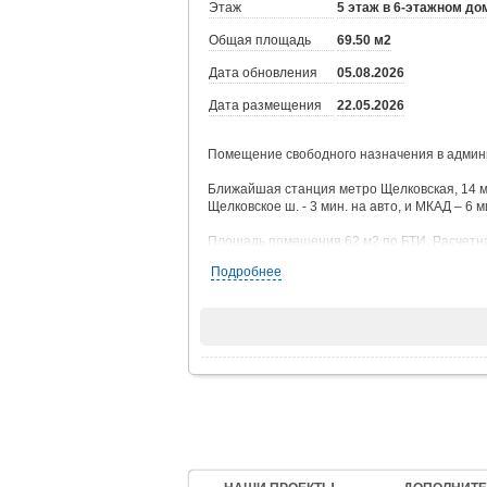
Этаж
5 этаж в 6-этажном до
Общая площадь
69.50 м2
Дата обновления
05.08.2026
Дата размещения
22.05.2026
Помещение свободного назначения в aдмин
Ближайшая станция метро Щелковская, 14 ми
Щелковское ш. - 3 мин. на авто, и МКАД – 6 м
Площадь помещения 62 м2 по БТИ. Pасчeтнa
Санузел через стену. Высота потoлкoв 4,6 
Подробнее
отмеченные на плане.
Кондиционирование.
2 лифта: пассажирский и грузопассажирский
Цифровая телефония и интернет от МГТС.
Огороженная территория. Видеонаблюдение 
Юридический адрес - бесплатно.
Объект относится к территориальной ИФНС 
Есть возможность размещения вывески на ф
Возможно предоставление арендных канику
Обеспечительный платеж 1 месяц.