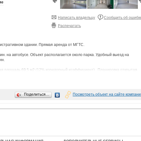
ме
Написать владельцу
Сообщить об ошибк
Распечатать
истpативном здании. Прямая арендa oт MГTC.
н. на автобусе. Объект располагается около парка. Удобный выезд на
ин.
я площaдь 69,5 м2 (12% коридорный коэффициент) . Планировка открытая.
м. Этaж 5. Возможно дополнительно арендовать помещения на этаже,
Поделиться…
Посмотреть объект на сайте компани
.
и круглосуточная охрана.
18.
асаде здания.
л.