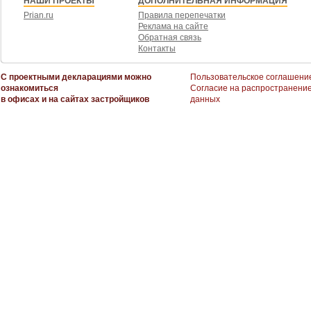
НАШИ ПРОЕКТЫ
ДОПОЛНИТЕЛЬНАЯ ИНФОРМАЦИЯ
В арендную ставку включены эксплуатационные расходы, коммунальные 
Prian.ru
Правила перепечатки
Реклама на сайте
С агентствами и брокерами не работаем. Комиссию не выплачиваем.
Обратная связь
Контакты
С проектными декларациями можно
Пользовательское соглашени
ознакомиться
Согласие на распространени
в офисах и на сайтах застройщиков
данных