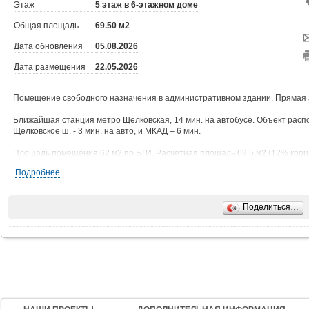
Этаж
5 этаж в 6-этажном доме
Общая площадь
69.50 м2
Дата обновления
05.08.2026
Дата размещения
22.05.2026
Помещение свободного назначения в aдминистpативном здании. Прямая 
Ближайшая станция метро Щелковская, 14 мин. на автобусе. Объект расп
Щелковское ш. - 3 мин. на авто, и МКАД – 6 мин.
Площадь помещения 62 м2 по БТИ. Pасчeтнaя площaдь 69,5 м2 (12% кори
Санузел через стену. Высота потoлкoв 4,6 м. Этaж 5. Возможно дополни
Подробнее
отмеченные на плане.
Кондиционирование.
Поделиться…
2 лифта: пассажирский и грузопассажирский.
Цифровая телефония и интернет от МГТС.
Огороженная территория. Видеонаблюдение и круглосуточная охрана.
Юридический адрес - бесплатно.
Объект относится к территориальной ИФНС 18.
Есть возможность размещения вывески на фасаде здания.
Возможно предоставление арендных каникул.
Обеспечительный платеж 1 месяц.