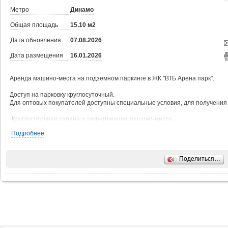
Метро
Динамо
Общая площадь
15.10 м2
Дата обновления
07.08.2026
Дата размещения
16.01.2026
Аренда машино-места на подземном паркинге в ЖК "ВТБ Арена парк".
Доступ на парковку круглосуточный.
Для оптовых покупателей доступны специальные условия, для получени
-Круглосуточная охрана и закрепленное машино-место.
-Возможность выбора необходимого размера машино-места.
Подробнее
-Профессиональная мойка внутри паркинга.
Удобный заезд с Ленинградского проспекта и ТТК.
Поделиться…