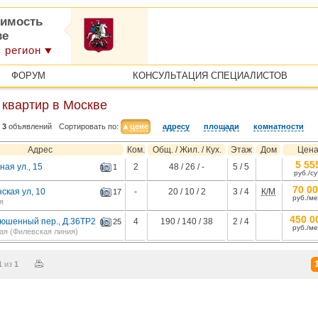
имость
ве
 регион
ФОРУМ
КОНСУЛЬТАЦИЯ СПЕЦИАЛИСТОВ
 квартир в Москве
3
объявлений
Сортировать по:
цене
адресу
площади
комнатности
Адрес
Ком.
Общ. / Жил. / Кух.
Этаж
Дом
Цен
5 55
ая ул., 15
2
48 / 26 / -
5 / 5
1
руб./су
70 0
ская ул, 10
-
20 / 10 / 2
3 / 4
К/М
17
руб./ме
я
450 0
юшенный пер., Д.36ТР2
4
190 / 140 / 38
2 / 4
25
руб./ме
ая (Филевская линия)
1
из
1