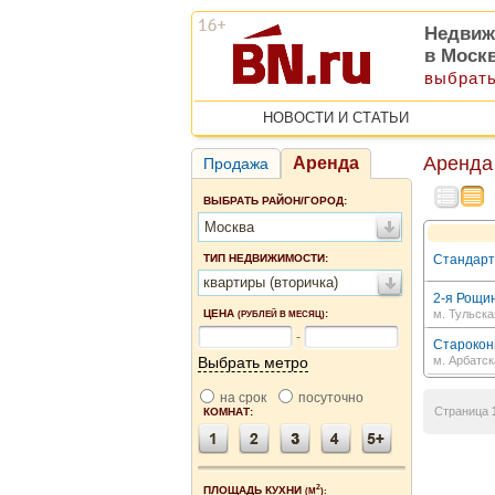
Недвиж
в Моск
выбрать
НОВОСТИ И СТАТЬИ
Аренда
Аренда
Продажа
ВЫБРАТЬ РАЙОН/ГОРОД:
Москва
ТИП НЕДВИЖИМОСТИ:
Стандартн
квартиры (вторичка)
2-я Рощин
ЦЕНА
:
м. Тульска
(РУБЛЕЙ В МЕСЯЦ)
-
Старокон
Выбрать метро
м. Арбатск
на срок
посуточно
Страница
КОМНАТ:
2
ПЛОЩАДЬ КУХНИ
(М
):